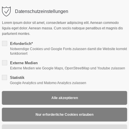
Datenschutzeinstellungen
HOME
P
ort
Get in touch
Lorem ipsum dolor sit amet, consectetuer adipiscing elit. Aenean commodo
ligula eget dolor. Aenean massa. Cum sociis natoque penatibus et magnis dis
sum dolor sit amet:
Cybersteel Inc.
parturient montes.
376-293 City Road, Suite 600
San Francisco, CA 94102
Erforderlich*
Notwendige Cookies und Google Fonts zulassen damit die Website korrekt
4h
funktioniert
/ 365days
Have any questions?
Externe Medien
+44 1234 567 890
Externe Medien wie Google Maps, OpenStreetMap und Youtube zulassen
Statistik
Drop us a line
Google Analytics und Matomo Analytics zulassen
info@yourdomain.com
support for our customers
ri 8:00am - 5:00pm
(GMT +1)
P
L