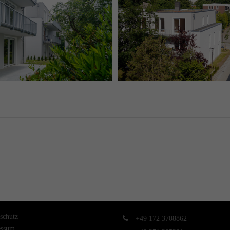
schutz
+49 172 3708862
essum