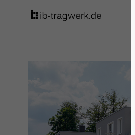
Login
Supp
Benutzername
Lorem ip
2
Passwort
We offer 
Anmelden
Mon - F
Register
|
Lost your password?