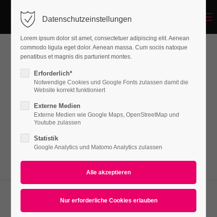
Menu
Datenschutzeinstellungen
Login
Lorem ipsum dolor sit amet, consectetuer adipiscing elit. Aenean
Benutzername
commodo ligula eget dolor. Aenean massa. Cum sociis natoque
penatibus et magnis dis parturient montes.
Google Maps
Erforderlich*
Notwendige Cookies und Google Fonts zulassen damit die
Passwort
Website korrekt funktioniert
Lorem ipsum dolor sit amet, consectetuer
Externe Medien
adipiscing elit. Aenean commodo ligula eget
Externe Medien wie Google Maps, OpenStreetMap und
Youtube zulassen
dolor. Aenean massa.
Statistik
Anmelden
Google Analytics und Matomo Analytics zulassen
Register
|
Lost your password?
Support
Lorem ipsum dolor sit amet: