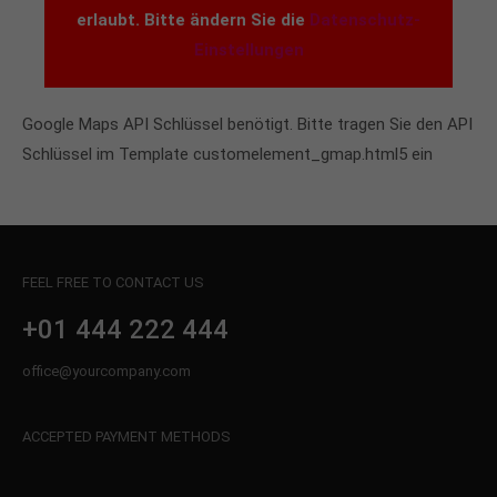
erlaubt. Bitte ändern Sie die
Datenschutz-
Einstellungen
Google Maps API Schlüssel benötigt. Bitte tragen Sie den API
Schlüssel im Template customelement_gmap.html5 ein
FEEL FREE TO CONTACT US
+01 444 222 444
office@yourcompany.com
ACCEPTED PAYMENT METHODS