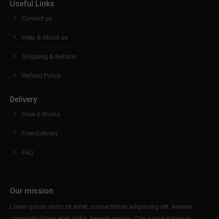
Useful Links
Contact us
Help & About us
Shipping & Returns
Refund Policy
Delivery
How it Works
Free Delivery
FAQ
Our mission
Lorem ipsum dolor sit amet, consectetuer adipiscing elit. Aenean
commodo ligula eget dolor. Aenean massa. Cum sociis natoque