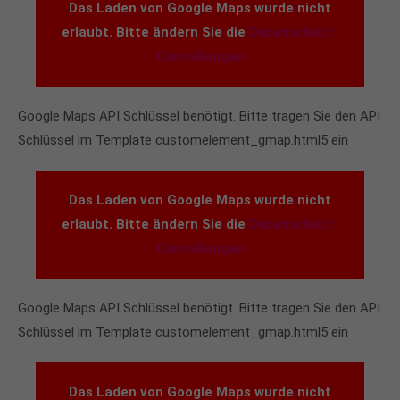
Das Laden von Google Maps wurde nicht
info@yourdomain.com
erlaubt. Bitte ändern Sie die
Datenschutz-
About us
Einstellungen
Lorem ipsum dolor sit amet, consectetuer
adipiscing elit.
Google Maps API Schlüssel benötigt. Bitte tragen Sie den API
Schlüssel im Template customelement_gmap.html5 ein
Aenean commodo ligula eget dolor. Aenean massa.
Cum sociis natoque penatibus et magnis dis
parturient montes, nascetur ridiculus mus. Donec
Das Laden von Google Maps wurde nicht
quam felis, ultricies nec.
erlaubt. Bitte ändern Sie die
Datenschutz-
Einstellungen
Google Maps API Schlüssel benötigt. Bitte tragen Sie den API
Schlüssel im Template customelement_gmap.html5 ein
Das Laden von Google Maps wurde nicht