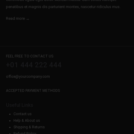
penatibus et magnis dis parturient montes, nascetur ridiculus mus.
Read more →
FEEL FREE TO CONTACT US
+01 444 222 444
office@yourcompany.com
ACCEPTED PAYMENT METHODS
Useful Links
Contact us
Help & About us
Shipping & Returns
Refund Policy